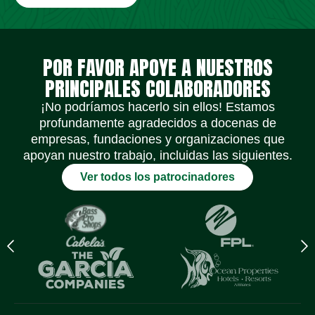
Iconos de redes sociales
Iconos de redes sociales
Iconos de redes sociales
Iconos de redes sociales
Iconos de redes sociales
Iconos de redes sociales
POR FAVOR APOYE A NUESTROS
PRINCIPALES COLABORADORES
¡No podríamos hacerlo sin ellos! Estamos
profundamente agradecidos a docenas de
empresas, fundaciones y organizaciones que
apoyan nuestro trabajo, incluidas las siguientes.
Ver todos los patrocinadores
Previous
N
logo
l
Item
I