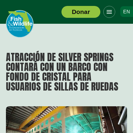
Haga
Donar
EN
clic
Logotipo
para
del
alternar
encabezado
el
menú
de
navegació
ATRACCIÓN DE SILVER SPRINGS
CONTARÁ CON UN BARCO CON
FONDO DE CRISTAL PARA
USUARIOS DE SILLAS DE RUEDAS