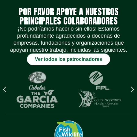
POR FAVOR APOYE A NUESTROS
PRINCIPALES COLABORADORES
¡No podríamos hacerlo sin ellos! Estamos
profundamente agradecidos a docenas de
empresas, fundaciones y organizaciones que
apoyan nuestro trabajo, incluidas las siguientes.
Ver todos los patrocinadores
Previous
N
logo
l
Item
I