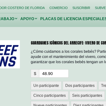
DOR COSTERO DE FLORIDA
COMERCIO
SUSCRIBIR
SUBVE
Haga
Haga
RABAJO
APOYO
PLACAS DE LICENCIA ESPECIALE
clic
clic
para
para
alternar
alternar
el
el
menú
menú
desplegable.
desplegable.
ando
Devolviendo a los
Lucha
GUARDIANES ICÓNICOS DEL ARRECIFE: VIVERO DE CO
arrecifes
niños a la
espec
naturaleza
invas
¿Cómo cuidamos a los corales bebés? Partici
ayude con el mantenimiento del vivero, como 
garantizar que los corales bebés tengan un 
Conservar la vida silvestre
Proteja los manantiales de
Florida
$
48.90
Un participante
Dos participantes
Tr
Cinco participantes
Seis participantes
Nueve participantes
Diez participantes