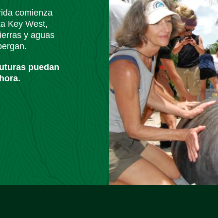
orida comienza
ta Key West,
ierras y aguas
lbergan.
futuras puedan
hora.