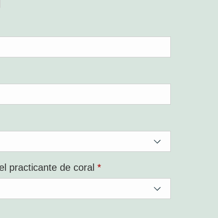
do
do
querido
Requerido
el practicante de coral
*