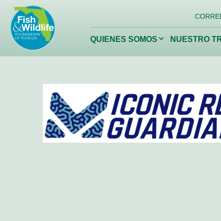
Logotipo
CORRE
del
encabezado
Haga
QUIENES SOMOS
NUESTRO T
clic
para
alternar
el
menú
desplegable.
Conservación de
Restaur
la vida silvestre de
nuestros 
Florida
Fundación de Vida Silvestre
de Florida