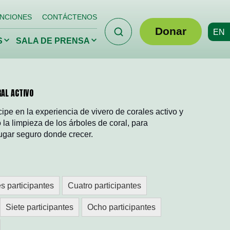
NCIONES
CONTÁCTENOS
Buscar
Donar
EN
Haga
Haga
S
SALA DE PRENSA
clic
clic
para
para
alternar
alternar
el
el
menú
menú
desplegable.
desplegable.
 contra las
Preservando
RAL ACTIVO
ies
nuestro patrimonio
oras
al aire libre
pe en la experiencia de vivero de corales activo y
la limpieza de los árboles de coral, para
lugar seguro donde crecer.
Descubra los océanos de
Florida
es participantes
Cuatro participantes
Siete participantes
Ocho participantes