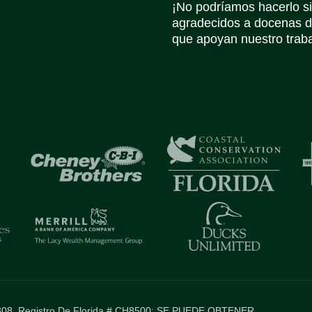
¡No podríamos hacerlo s
agradecidos a docenas d
que apoyan nuestro trabaj
277808. Registro De Florida # CH8500: SE PUEDE OBTENER