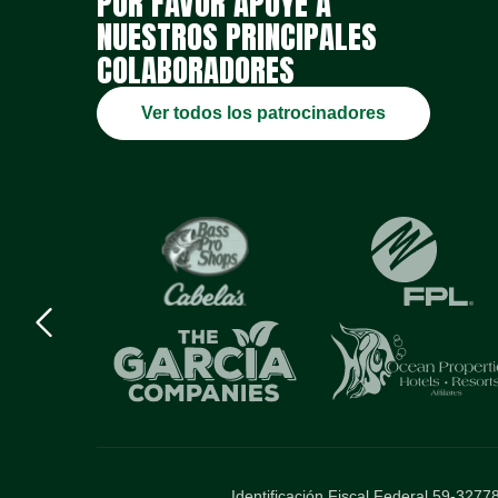
POR FAVOR APOYE A
NUESTROS PRINCIPALES
COLABORADORES
Ver todos los patrocinadores
Previous
logo
Item
Identificación Fiscal Federal 59-3