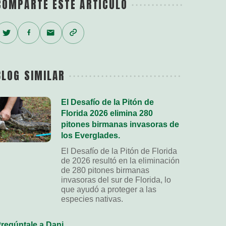
COMPARTE ESTE ARTÍCULO
Twitter
Facebook
Email
Copy
Link
BLOG SIMILAR
El Desafío de la Pitón de
Florida 2026 elimina 280
pitones birmanas invasoras de
los Everglades.
El Desafío de la Pitón de Florida
de 2026 resultó en la eliminación
de 280 pitones birmanas
invasoras del sur de Florida, lo
que ayudó a proteger a las
especies nativas.
regúntale a Dani