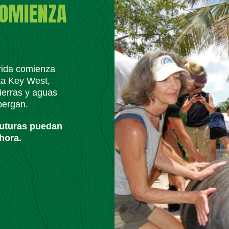
COMIENZA
orida comienza
ta Key West,
ierras y aguas
lbergan.
futuras puedan
hora.