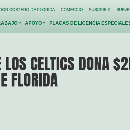
DOR COSTERO DE FLORIDA
COMERCIO
SUSCRIBIR
SUBVE
Haga
Haga
RABAJO
APOYO
PLACAS DE LICENCIA ESPECIALE
clic
clic
para
para
alternar
alternar
el
el
menú
menú
desplegable.
desplegable.
ando
Devolviendo a los
Lucha
E LOS CELTICS DONA $
arrecifes
niños a la
espec
naturaleza
invas
E FLORIDA
Conservar la vida silvestre
Proteja los manantiales de
Florida