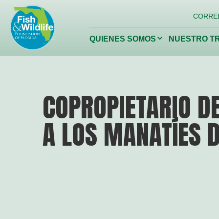
Logotipo
CORRE
del
encabezado
Haga
QUIENES SOMOS
NUESTRO T
clic
para
alternar
el
menú
desplegable.
Conservación de
Restaur
COPROPIETARIO D
la vida silvestre de
nuestros 
Florida
A LOS MANATÍES D
Fundación de Vida Silvestre
de Florida