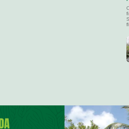
C
f
S
f
IDA