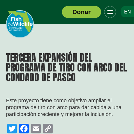
Haga
Donar
EN
clic
Logotipo
para
del
alternar
encabezado
el
menú
de
navegació
TERCERA EXPANSIÓN DEL
PROGRAMA DE TIRO CON ARCO DEL
CONDADO DE PASCO
Este proyecto tiene como objetivo ampliar el
programa de tiro con arco para dar cabida a una
participación creciente y mejorar la inclusión.
Twitter
Facebook
Email
Copy