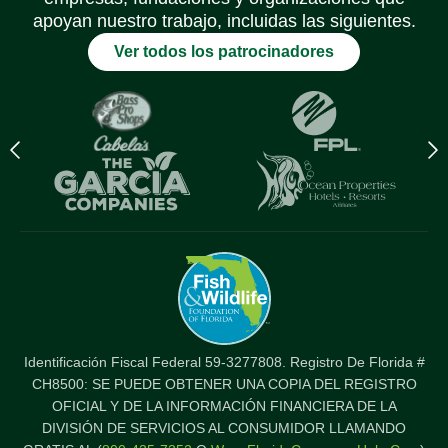
apoyan nuestro trabajo, incluidas las siguientes.
Ver todos los patrocinadores
Elemento
S
del
e
logotipo
d
anterior
l
Identificación Fiscal Federal 59-3277808. Registro De Florida #
CH8500: SE PUEDE OBTENER UNA COPIA DEL REGISTRO
OFICIAL Y DE LA INFORMACIÓN FINANCIERA DE LA
DIVISIÓN DE SERVICIOS AL CONSUMIDOR LLAMANDO