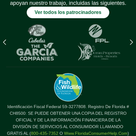
apoyan nuestro trabajo, incluidas las siguientes.
Ver todos los patrocinadores
Previous
N
logo
l
Item
I
Identificación Fiscal Federal 59-3277808. Registro De Florida #
CH8500: SE PUEDE OBTENER UNA COPIA DEL REGISTRO
OFICIAL Y DE LA INFORMACIÓN FINANCIERA DE LA
DIVISIÓN DE SERVICIOS AL CONSUMIDOR LLAMANDO
GRATIS AL (
800-435-7352
O
Www.FloridaConsumerHelp.com
)