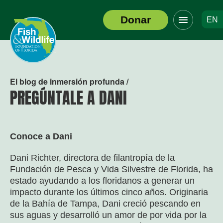
Haga
Donar
EN
clic
Logotipo
para
del
alternar
encabezado
el
menú
de
El blog de inmersión profunda /
navegació
PREGÚNTALE A DANI
Conoce a Dani
Dani Richter, directora de filantropía de la
Fundación de Pesca y Vida Silvestre de Florida, ha
estado ayudando a los floridanos a generar un
impacto durante los últimos cinco años. Originaria
de la Bahía de Tampa, Dani creció pescando en
sus aguas y desarrolló un amor de por vida por la