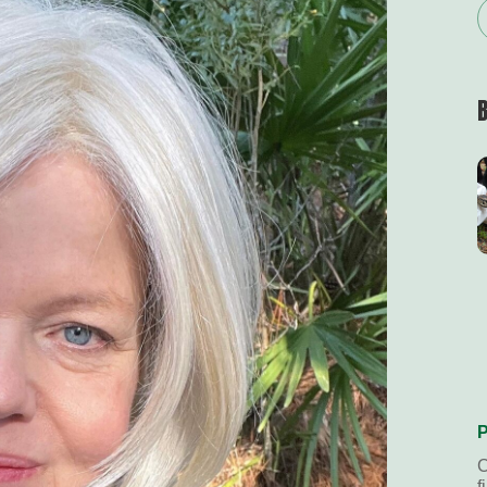
P
C
f