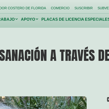
DOR COSTERO DE FLORIDA
COMERCIO
SUSCRIBIR
SUBVE
Haga
Haga
RABAJO
APOYO
PLACAS DE LICENCIA ESPECIALE
clic
clic
para
para
alternar
alternar
el
el
menú
menú
desplegable.
desplegable.
ando
Devolviendo a los
Lucha
arrecifes
niños a la
espec
SANACIÓN A TRAVÉS DE
naturaleza
invas
Conservar la vida silvestre
Proteja los manantiales de
Florida