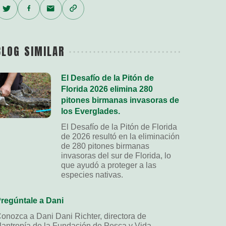
Twitter
Facebook
Email
Copy
Link
BLOG SIMILAR
El Desafío de la Pitón de
Florida 2026 elimina 280
pitones birmanas invasoras de
los Everglades.
El Desafío de la Pitón de Florida
de 2026 resultó en la eliminación
de 280 pitones birmanas
invasoras del sur de Florida, lo
que ayudó a proteger a las
especies nativas.
regúntale a Dani
onozca a Dani Dani Richter, directora de
ilantropía de la Fundación de Pesca y Vida