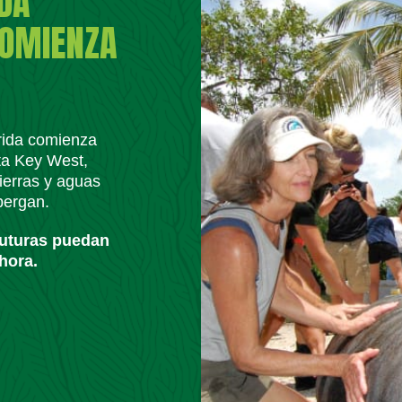
IDA
COMIENZA
orida comienza
ta Key West,
ierras y aguas
lbergan.
futuras puedan
hora.