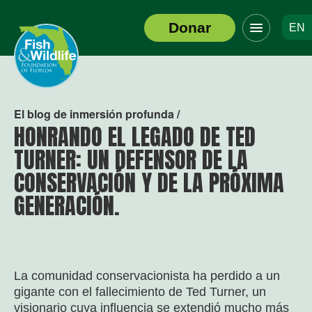
Haga
Donar
EN
clic
Logotipo
para
del
alternar
encabezado
el
menú
de
El blog de inmersión profunda /
navegació
HONRANDO EL LEGADO DE TED
TURNER: UN DEFENSOR DE LA
CONSERVACIÓN Y DE LA PRÓXIMA
GENERACIÓN.
La comunidad conservacionista ha perdido a un
gigante con el fallecimiento de Ted Turner, un
visionario cuya influencia se extendió mucho más