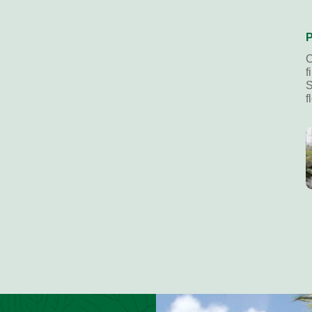
P
C
f
S
f