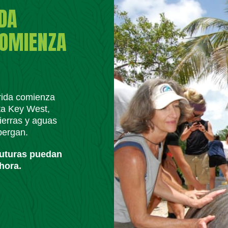
IDA
COMIENZA
orida comienza
ta Key West,
ierras y aguas
lbergan.
futuras puedan
hora.