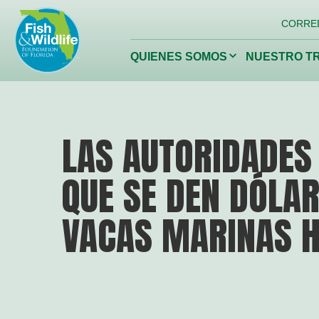
Logotipo
CORRE
del
encabezado
Haga
QUIENES SOMOS
NUESTRO T
clic
para
alternar
el
menú
desplegable.
Conservación de
Restaur
LAS AUTORIDADES 
la vida silvestre de
nuestros 
Florida
QUE SE DEN DÓLAR
Fundación de Vida Silvestre
de Florida
VACAS MARINAS 