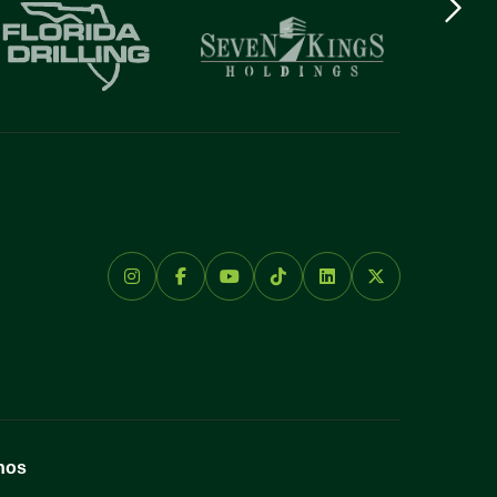
logo
Item
nos