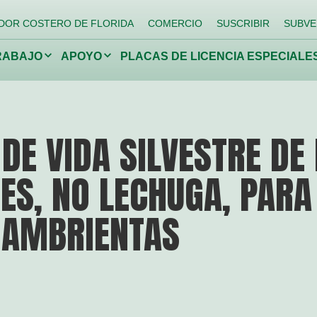
DOR COSTERO DE FLORIDA
COMERCIO
SUSCRIBIR
SUBVE
Haga
Haga
RABAJO
APOYO
PLACAS DE LICENCIA ESPECIALE
clic
clic
para
para
alternar
alternar
el
el
menú
menú
desplegable.
desplegable.
ando
Devolviendo a los
Lucha
DE VIDA SILVESTRE DE 
arrecifes
niños a la
espec
naturaleza
invas
ES, NO LECHUGA, PARA
Conservar la vida silvestre
Proteja los manantiales de
Florida
HAMBRIENTAS