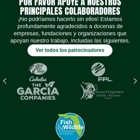
POR FAVOR APOYE A NUESTROS
PRINCIPALES COLABORADORES
¡No podríamos hacerlo sin ellos! Estamos
profundamente agradecidos a docenas de
empresas, fundaciones y organizaciones que
apoyan nuestro trabajo, incluidas las siguientes.
Ver todos los patrocinadores
Previous
N
logo
l
Item
I