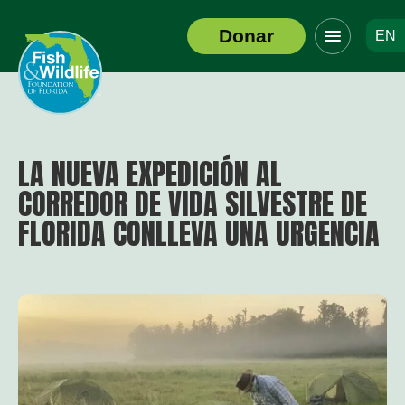
Haga
Donar
EN
clic
Logotipo
para
del
alternar
encabezado
el
menú
de
navegació
LA NUEVA EXPEDICIÓN AL
CORREDOR DE VIDA SILVESTRE DE
FLORIDA CONLLEVA UNA URGENCIA