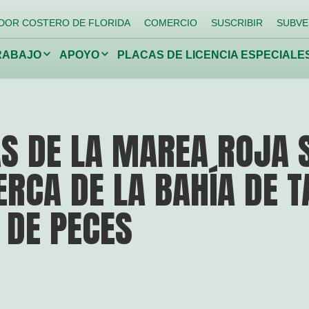
DOR COSTERO DE FLORIDA
COMERCIO
SUSCRIBIR
SUBVE
Haga
Haga
RABAJO
APOYO
PLACAS DE LICENCIA ESPECIALE
clic
clic
para
para
alternar
alternar
el
el
menú
menú
desplegable.
desplegable.
ando
Devolviendo a los
Lucha
AS DE LA MAREA ROJA 
arrecifes
niños a la
espec
naturaleza
invas
ERCA DE LA BAHÍA DE 
Conservar la vida silvestre
Proteja los manantiales de
Florida
 DE PECES