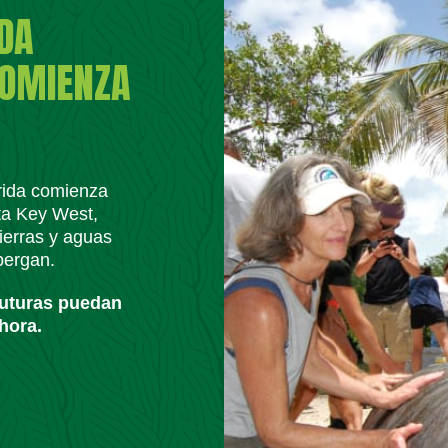
IDA
COMIENZA
orida comienza
ta Key West,
ierras y aguas
lbergan.
futuras puedan
hora.