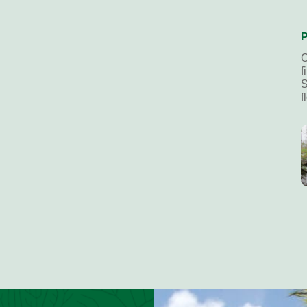
P
C
f
S
f