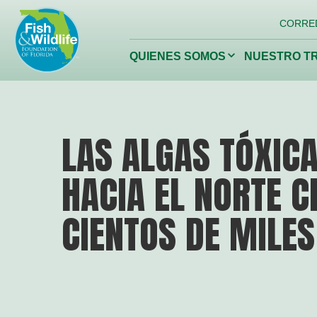
Logotipo
CORRE
del
encabezado
Haga
QUIENES SOMOS
NUESTRO T
clic
para
alternar
el
menú
desplegable.
Conservación de
Restaur
LAS ALGAS TÓXIC
la vida silvestre de
nuestros 
Florida
HACIA EL NORTE C
Fundación de Vida Silvestre
de Florida
CIENTOS DE MILES