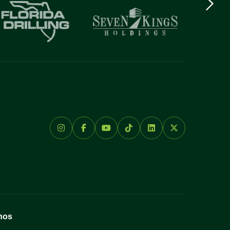
logo
Item
nos