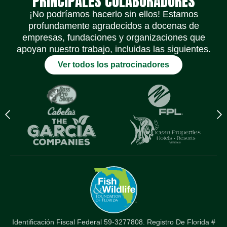
PRINCIPALES COLABORADORES
¡No podríamos hacerlo sin ellos! Estamos
profundamente agradecidos a docenas de
empresas, fundaciones y organizaciones que
apoyan nuestro trabajo, incluidas las siguientes.
Ver todos los patrocinadores
Previous
N
logo
l
Item
I
Identificación Fiscal Federal 59-3277808. Registro De Florida #