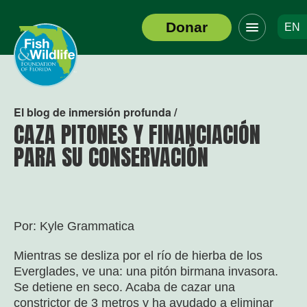
Haga
Donar
EN
clic
Logotipo
para
del
alternar
encabezado
el
menú
de
El blog de inmersión profunda /
navegació
CAZA PITONES Y FINANCIACIÓN
PARA SU CONSERVACIÓN
Por: Kyle Grammatica
Mientras se desliza por el río de hierba de los
Everglades, ve una: una pitón birmana invasora.
Se detiene en seco. Acaba de cazar una
constrictor de 3 metros y ha ayudado a eliminar