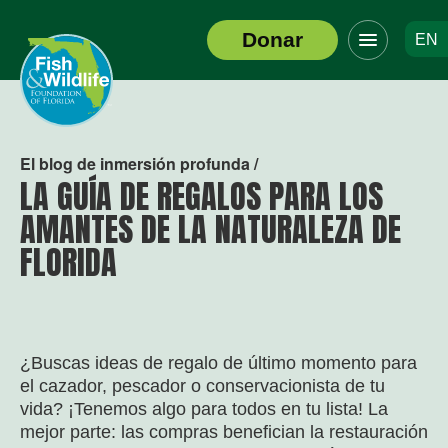
Haga
Donar
EN
clic
Logotipo
para
del
alternar
encabezado
el
menú
de
El blog de inmersión profunda /
navegació
LA GUÍA DE REGALOS PARA LOS
AMANTES DE LA NATURALEZA DE
FLORIDA
¿Buscas ideas de regalo de último momento para
el cazador, pescador o conservacionista de tu
vida? ¡Tenemos algo para todos en tu lista! La
mejor parte: las compras benefician la restauración