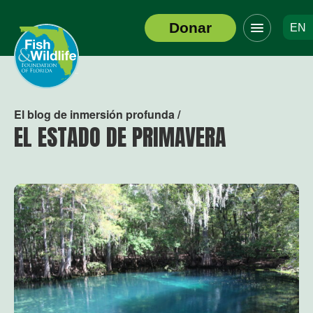
Haga
Donar
EN
clic
Logotipo
para
del
alternar
encabezado
el
menú
de
El blog de inmersión profunda /
navegació
EL ESTADO DE PRIMAVERA