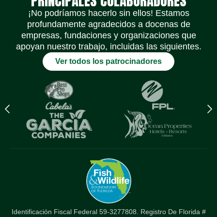
PRINCIPALES COLABORADORES
¡No podríamos hacerlo sin ellos! Estamos
profundamente agradecidos a docenas de
empresas, fundaciones y organizaciones que
apoyan nuestro trabajo, incluidas las siguientes.
Ver todos los patrocinadores
Elemento
S
del
e
logotipo
d
anterior
l
Identificación Fiscal Federal 59-3277808. Registro De Florida #