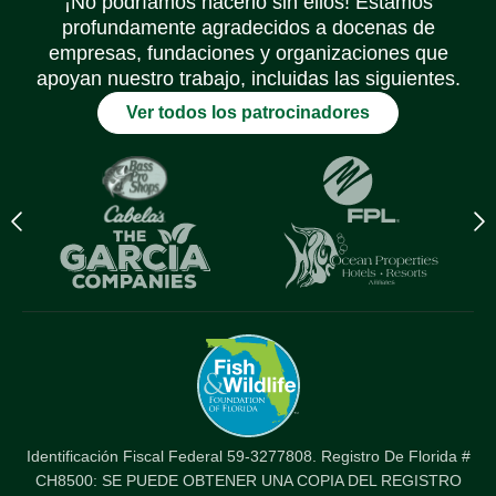
¡No podríamos hacerlo sin ellos! Estamos
profundamente agradecidos a docenas de
empresas, fundaciones y organizaciones que
apoyan nuestro trabajo, incluidas las siguientes.
Ver todos los patrocinadores
Previous
N
logo
l
Item
I
Identificación Fiscal Federal 59-3277808. Registro De Florida #
CH8500: SE PUEDE OBTENER UNA COPIA DEL REGISTRO