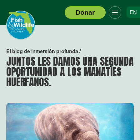
Haga
Donar
EN
clic
Logotipo
para
del
alternar
encabezado
el
menú
de
El blog de inmersión profunda /
navegació
JUNTOS LES DAMOS UNA SEGUNDA
OPORTUNIDAD A LOS MANATÍES
HUÉRFANOS.