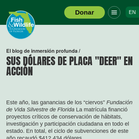
Haga
Donar
EN
clic
Logotipo
para
del
alternar
encabezado
el
menú
de
El blog de inmersión profunda /
navegació
SUS DÓLARES DE PLACA "DEER" EN
ACCIÓN
Este año, las ganancias de los “ciervos”
Fundación
de Vida Silvestre de Florida
La matrícula financió
proyectos críticos de conservación de hábitats,
investigación y participación ciudadana en todo el
estado. En total, el ciclo de subvenciones de este
año recaudó $412,434 dólares.