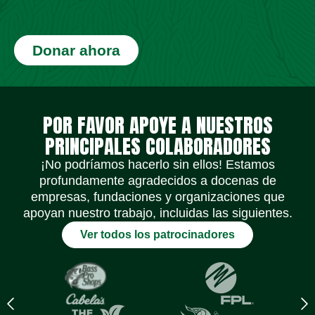
Donar ahora
Iconos de redes sociales
Iconos de redes sociales
Iconos de redes sociales
Iconos de redes sociales
Iconos de redes sociales
Iconos de redes sociales
POR FAVOR APOYE A NUESTROS
PRINCIPALES COLABORADORES
¡No podríamos hacerlo sin ellos! Estamos
profundamente agradecidos a docenas de
empresas, fundaciones y organizaciones que
apoyan nuestro trabajo, incluidas las siguientes.
Ver todos los patrocinadores
Previous
N
logo
l