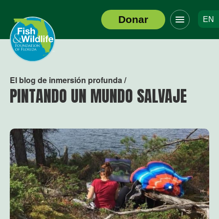
Haga
Donar
EN
clic
Logotipo
para
del
alternar
encabezado
el
menú
de
El blog de inmersión profunda /
navegació
PINTANDO UN MUNDO SALVAJE