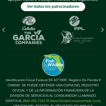
Ver todos los patrocinadores
Previous
N
logo
l
Item
I
Identificación Fiscal Federal 59-3277808. Registro De Florida #
CH8500: SE PUEDE OBTENER UNA COPIA DEL REGISTRO
OFICIAL Y DE LA INFORMACIÓN FINANCIERA DE LA
DIVISIÓN DE SERVICIOS AL CONSUMIDOR LLAMANDO
GRATIS AL (
800-435-7352
O
Www.FloridaConsumerHelp.com
)
DENTRO DEL ESTADO. EL REGISTRO NO IMPLICA